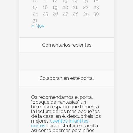
10
11
12
13
14
15
16
17
18
19
20
21
22
23
24
25
26
27
28
29
30
31
« Nov
Comentarios recientes
Colaboran en este portal
Os recomendamos el portal
"Bosque de Fantasías", un
hermoso espacio que fomenta
la lectura de los más pequeños
de la casa, en él descubriréis los
mejores
cuentos infantiles
cortos
para disfrutar en familia
así como poemas para niños