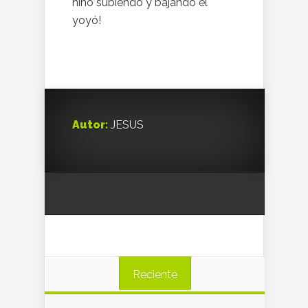
niño subiendo y bajando el
yoyó!
Autor:
JESUS
Reciente