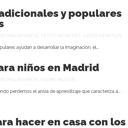
adicionales y populares
s
POR
CHIQUIMADRID
EL
FIESTAS INFANTILES
,
JUEGOS INFANTILES
pulares ayudan a desarrollar la imaginación, el...
ra niños en Madrid
POR
CHIQUIMADRID
EL
MADRID
,
MUSEOS
do perdemos el ansia de aprendizaje que caracteriza a...
ra hacer en casa con los