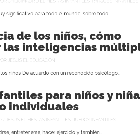
POR
CHIQUIMADRID
EL
FIESTAS INFANTILES
,
PARQUES INFANTILES
y significativo para todo el mundo, sobre todo...
cia de los niños, cómo
 las inteligencias múltip
POR
JESUS
EL
EDUCACIÓN
n los niños De acuerdo con un reconocido psicólogo...
fantiles para niños y niñ
o individuales
POR
JESUS
EL
FIESTAS INFANTILES
,
JUEGOS INFANTILES
tirse, entretenerse, hacer ejercicio y también...