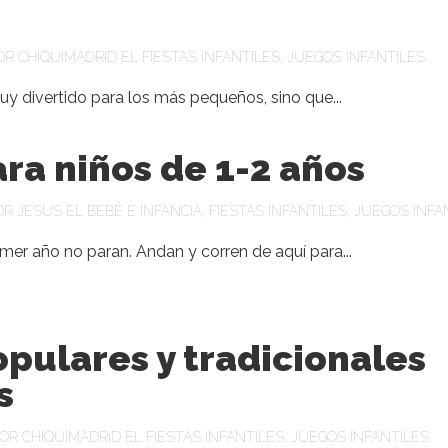
POR
CHIQUIMADRID
EL
FIESTAS INFANTILES
,
JUEGOS INFANTILES
uy divertido para los más pequeños, sino que...
ra niños de 1-2 años
OR
JESUS
EL
BEBÉ E INFANCIA
,
FIESTAS INFANTILES
,
JUEGOS INFA
rimer año no paran. Andan y corren de aquí para...
pulares y tradicionales
s
POR
CHIQUIMADRID
EL
FIESTAS INFANTILES
,
JUEGOS INFANTILES