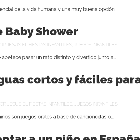
sencial de la vida humana y una muy buena opción...
e Baby Shower
POR
JESUS
EL
FIESTAS INFANTILES
,
JUEGOS INFANTILES
apetece pasar un rato distinto y divertido junto a...
uas cortos y fáciles par
POR
JESUS
EL
FIESTAS INFANTILES
,
JUEGOS INFANTILES
ños son juegos orales a base de cancioncillas o...
tar a un niño en Españ