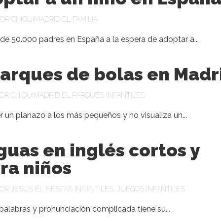
POR
CHIQUIMADRID
EL
FAMILIA
e 50.000 padres en España a la espera de adoptar a...
arques de bolas en Madr
POR
CHIQUIMADRID
EL
PARQUES INFANTILES
r un planazo a los más pequeños y no visualiza un...
uas en inglés cortos y
ara niños
POR
JESUS
EL
FIESTAS INFANTILES
,
JUEGOS INFANTILES
 palabras y pronunciación complicada tiene su...