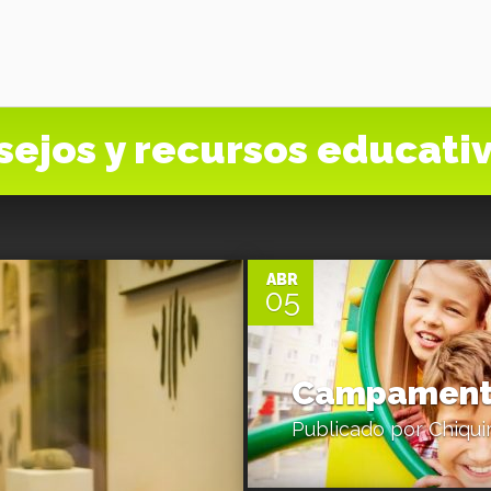
sejos y recursos educati
0
ABR
05
Campamento
Publicado por
Chiqui
0