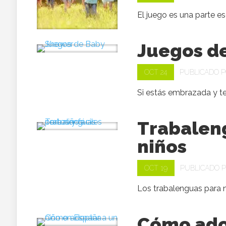
El juego es una parte e
Juegos d
OCT 24
PUBLICADO 
Si estás embrazada y te 
Trabaleng
niños
OCT 19
PUBLICADO 
Los trabalenguas para ni
Cómo adop