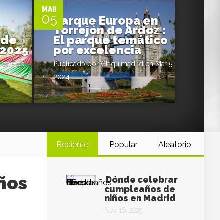
MAR
05
Parque Europa en
Torrejón de Ardoz :
 de
El parque temático
 2025
por excelencia
d
en Feb
Publicado por
Chiquimadrid
en Mar 5,
2024
Reciente
Popular
Aleatorio
ños
Dónde celebrar
cumpleaños de
niños en Madrid
Nov 16, 2025