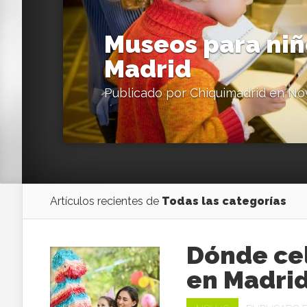
Museos para niñ
Madrid
Publicado por
Chiquimadrid
en Nov
Artículos recientes de
Todas las categorías
Dónde ce
en Madri