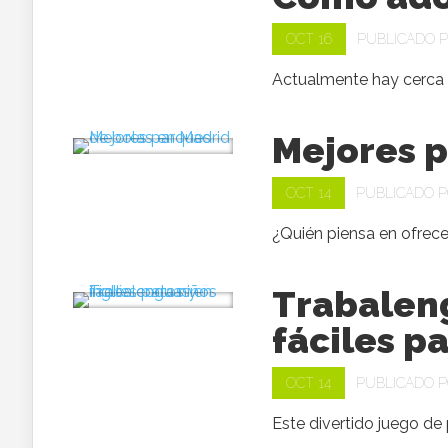
OCT 16
PUBLICADO 
Actualmente hay cerca d
Mejores p
OCT 14
PUBLICADO 
¿Quién piensa en ofrece
Trabaleng
fáciles p
OCT 14
PUBLICADO 
Este divertido juego de