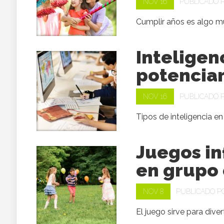
NOV 16
PUBLICADO 
Cumplir años es algo mu
Inteligen
potenciar
NOV 16
PUBLICADO 
Tipos de inteligencia e
Juegos in
en grupo 
NOV 8
PUBLICADO 
El juego sirve para diver