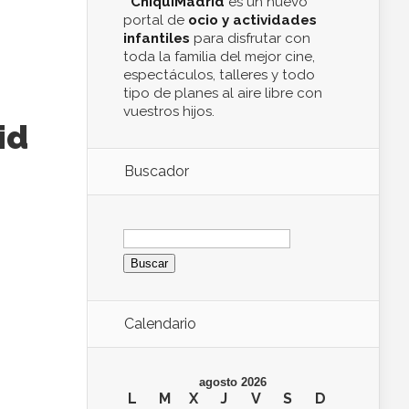
ChiquiMadrid
es un nuevo
portal de
ocio y actividades
infantiles
para disfrutar con
toda la familia del mejor cine,
espectáculos, talleres y todo
tipo de planes al aire libre con
vuestros hijos.
id
Buscador
Buscar:
Calendario
agosto 2026
L
M
X
J
V
S
D