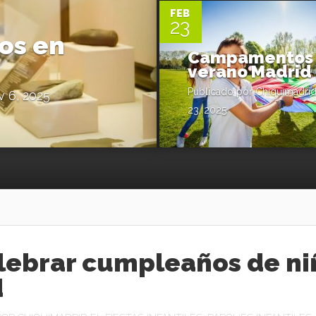
FEB
23
os en
Campamentos
verano Madrid
Publicado por
Chiquimadri
 6, 2025
23, 2025
lebrar cumpleaños de ni
d