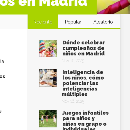
os en Madrid
Reciente
Popular
Aleatorio
Dónde celebrar
cumpleaños de
niños en Madrid
Nov 16, 2025
la
Inteligencia de
los
los niños, cómo
potenciar las
inteligencias
múltiples
Nov 16, 2025
e
Juegos infantiles
para niños y
niñas en grupo o
individuales