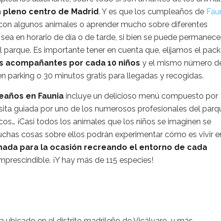
en pleno centro de Madrid
. Y es que los cumpleaños de
Fau
 con algunos animales o aprender mucho sobre diferentes
 sea en horario de día o de tarde, si bien se puede permanece
 del parque. Es importante tener en cuenta que, elijamos el pac
os acompañantes por cada 10 niños
y el mismo número d
 parking o 30 minutos gratis para llegadas y recogidas.
eaños en Faunia
incluye un delicioso menú compuesto por
sita guiada por uno de los numerosos profesionales del parq
cos… ¡Casi todos los animales que los niños se imaginen se
chas cosas sobre ellos podrán experimentar cómo es vivir e
nada para la ocasión recreando el entorno de cada
 imprescindible. ¡Y hay más de 115 especies!
 ubicado en el distrito madrileño de Vicálvaro, y más