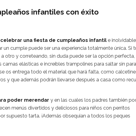
pleaños infantiles con éxito
a celebrar una fiesta de cumpleaños infantil
e inolvidable
ar un cumple puede ser una experiencia totalmente única. Si t
o a otro y correteando, sin duda puede ser la opción perfecta,
camas elásticas e increíbles trampolines para saltar sin para
se os entrega todo el material que hará falta, como calcetine
guros y que además podrán llevarse después a casa como rec
para poder merendar
y en las cuales los padres también po
frecen menús divertidos y deliciosos para niños con perritos
 y por supuesto tarta. ¡Además obsequian a todos los peques