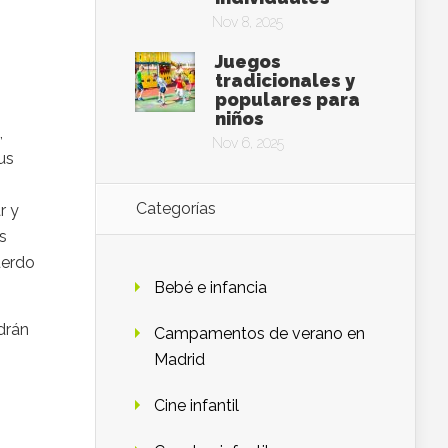
Nov 8, 2025
Juegos
tradicionales y
populares para
niños
,
Nov 6, 2025
us
Categorías
r y
s
uerdo
Bebé e infancia
drán
Campamentos de verano en
Madrid
Cine infantil