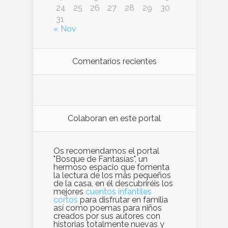
24
25
26
27
28
29
30
31
« Nov
Comentarios recientes
Colaboran en este portal
Os recomendamos el portal
"Bosque de Fantasías", un
hermoso espacio que fomenta
la lectura de los más pequeños
de la casa, en él descubriréis los
mejores
cuentos infantiles
cortos
para disfrutar en familia
así como poemas para niños
creados por sus autores con
historias totalmente nuevas y