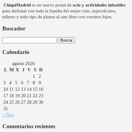
ChiquiMadrid
es un nuevo portal de
ocio y actividades infantiles
para disfrutar con toda la familia del mejor cine, espectáculos,
talleres y todo tipo de planes al aire libre con vuestros hijos.
Buscador
Buscar:
Calendario
agosto 2026
L
M
X
J
V
S
D
1
2
3
4
5
6
7
8
9
10
11
12
13
14
15
16
17
18
19
20
21
22
23
24
25
26
27
28
29
30
31
« Nov
Comentarios recientes