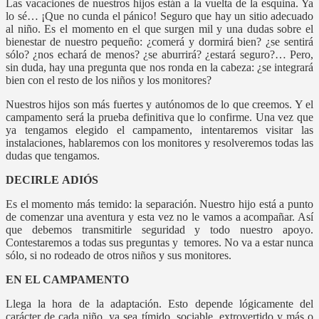
Las vacaciones de nuestros hijos están a la vuelta de la esquina. Ya
lo sé… ¡Que no cunda el pánico! Seguro que hay un sitio adecuado
al niño. Es el momento en el que surgen mil y una dudas sobre el
bienestar de nuestro pequeño: ¿comerá y dormirá bien? ¿se sentirá
sólo? ¿nos echará de menos? ¿se aburrirá? ¿estará seguro?… Pero,
sin duda, hay una pregunta que nos ronda en la cabeza: ¿se integrará
bien con el resto de los niños y los monitores?
Nuestros hijos son más fuertes y autónomos de lo que creemos. Y el
campamento será la prueba definitiva que lo confirme. Una vez que
ya tengamos elegido el campamento, intentaremos visitar las
instalaciones, hablaremos con los monitores y resolveremos todas las
dudas que tengamos.
DECIRLE
ADIÓS
Es el momento más temido: la separación. Nuestro hijo está a punto
de comenzar una aventura y esta vez no le vamos a acompañar. Así
que debemos transmitirle seguridad y todo nuestro apoyo.
Contestaremos a todas sus preguntas y temores. No va a estar nunca
sólo, si no rodeado de otros niños y sus monitores.
EN EL CAMPAMENTO
Llega la hora de la adaptación. Esto depende lógicamente del
carácter de cada niño, ya sea tímido, sociable, extrovertido y más o