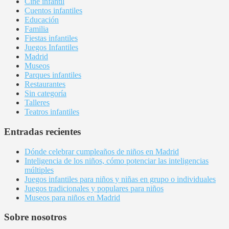
Cine infantil
Cuentos infantiles
Educación
Familia
Fiestas infantiles
Juegos Infantiles
Madrid
Museos
Parques infantiles
Restaurantes
Sin categoría
Talleres
Teatros infantiles
Entradas recientes
Dónde celebrar cumpleaños de niños en Madrid
Inteligencia de los niños, cómo potenciar las inteligencias
múltiples
Juegos infantiles para niños y niñas en grupo o individuales
Juegos tradicionales y populares para niños
Museos para niños en Madrid
Sobre nosotros