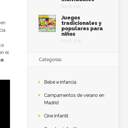
Nov 8, 2025
Juegos
 en
tradicionales y
populares para
cia
niños
Nov 6, 2025
ca
en el
Categorías
to
.
Bebé e infancia
Campamentos de verano en
Madrid
Cine infantil