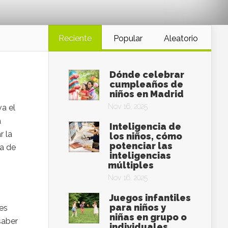
Reciente
Popular
Aleatorio
Dónde celebrar
cumpleaños de
niños en Madrid
Nov 16, 2025
va el
a
Inteligencia de
r la
los niños, cómo
potenciar las
ca de
inteligencias
múltiples
Nov 16, 2025
Juegos infantiles
para niños y
les
niñas en grupo o
saber
individuales