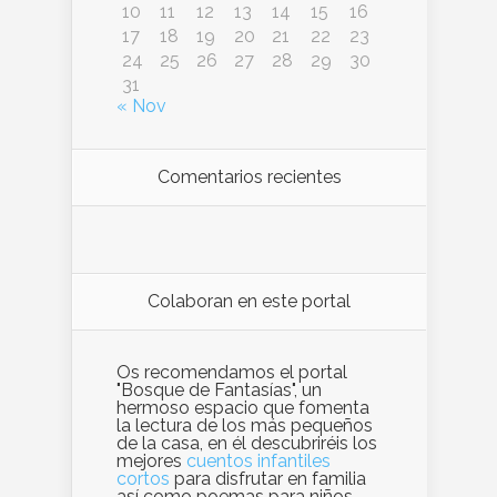
10
11
12
13
14
15
16
17
18
19
20
21
22
23
24
25
26
27
28
29
30
31
« Nov
Comentarios recientes
Colaboran en este portal
Os recomendamos el portal
"Bosque de Fantasías", un
hermoso espacio que fomenta
la lectura de los más pequeños
de la casa, en él descubriréis los
mejores
cuentos infantiles
cortos
para disfrutar en familia
así como poemas para niños