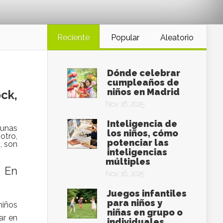
Reciente
Popular
Aleatorio
Dónde celebrar
cumpleaños de
niños en Madrid
ck,
Nov 16, 2025
Inteligencia de
 unas
los niños, cómo
otro,
potenciar las
, son
inteligencias
múltiples
. En
Nov 16, 2025
Juegos infantiles
para niños y
niños
niñas en grupo o
ar en
individuales