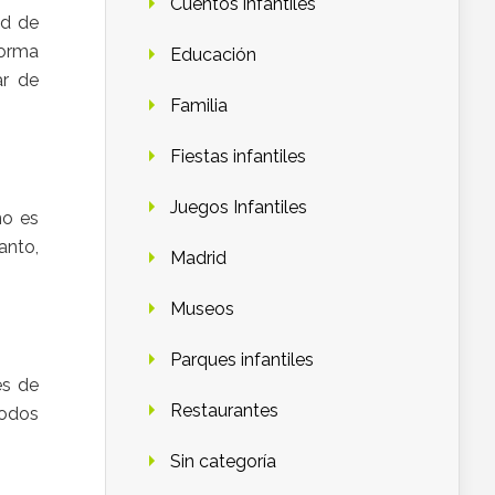
Cuentos infantiles
ad de
norma
Educación
ar de
Familia
Fiestas infantiles
Juegos Infantiles
no es
anto,
Madrid
Museos
Parques infantiles
es de
Restaurantes
todos
Sin categoría