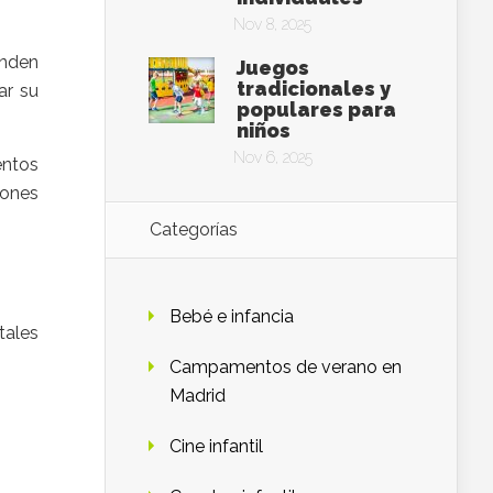
Nov 8, 2025
nden
Juegos
tradicionales y
ar su
populares para
niños
Nov 6, 2025
entos
iones
Categorías
Bebé e infancia
tales
Campamentos de verano en
Madrid
Cine infantil